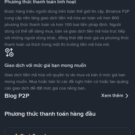
Phương thức thanh toán linh hoạt
Được hàng triệu người dùng trên toàn thế giới tin cậy, Binance P2P
cung cấp nền tảng giao dịch tiền mã hóa an toàn với hơn 800
phương thức thanh toán và hơn 100 loại tiền pháp định. Người
dùng có thể dễ dàng mua, bán và giao dịch tiền mã hóa trực tiếp
với những người dùng khác, đồng thời đặt mức giá và phương thức
thanh toán ưa thích trong một thị trường tiền mã hóa mở.
Giao dịch với mức giá bạn mong muốn
Giao dịch tiền mã hóa với quyền tự do mua và bán ở mức giá bạn
mong muốn. Mua hoặc bán từ các đề nghị hiện có hoặc tạo quảng
cáo giao dịch để đặt mức giá của riêng bạn.
Blog P2P
Xem thêm
Phương thức thanh toán hàng đầu