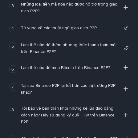
Những loại tiền mã hóa nào được hỗ trợ trong giao
3
dịch P2P?
Từ vựng về các thuật ngữ giao dịch P2P
4
Làm thế nào để thêm phương thức thanh toán mới
5
trên Binance P2P?
Làm thế nào để mua Bitcoin trên Binance P2P?
6
Tại sao Binance P2P lại tốt hơn các thị trường P2P
7
khác?
Tôi bảo vệ bản thân khỏi những kẻ lừa đảo bằng
8
cách nào? Hãy sử dụng ký quỹ FTW trên Binance
P2P!