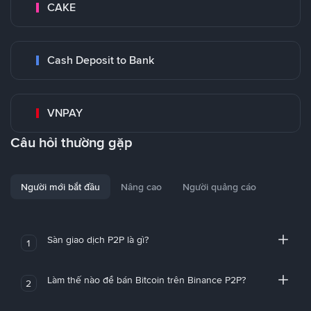
CAKE
Cash Deposit to Bank
VNPAY
Câu hỏi thường gặp
Người mới bắt đầu
Nâng cao
Người quảng cáo
Sàn giao dịch P2P là gì?
1
Làm thế nào để bán Bitcoin trên Binance P2P?
2