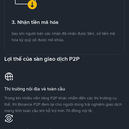
3. Nhận tiền mã hóa
Sau khi người bán xác nhận đã nhận được tiền, số tiền mã
hóa ký quỹ sẽ được mở khóa.
Lợi thế của sàn giao dịch P2P
Thị trường nội địa và toàn cầu
Trong khi nhiều nền tảng P2P khác nhắm đến các thị trường cụ
thể, thì Binance P2P đem lại cho người dùng trải nghiệm giao dịch
mang tính toàn cầu khi hỗ trợ hơn 70 đồng nội tệ.