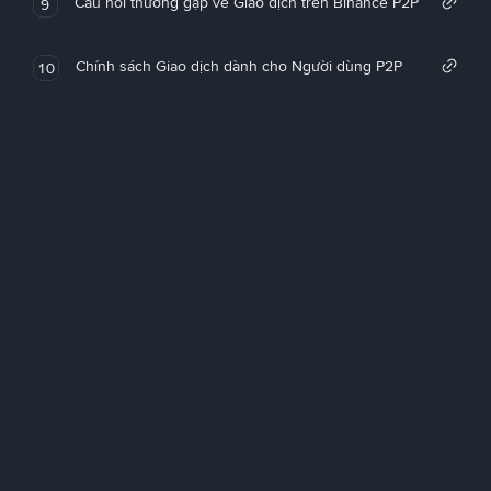
Câu hỏi thường gặp về Giao dịch trên Binance P2P
9
Chính sách Giao dịch dành cho Người dùng P2P
10