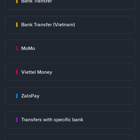
Bank Transfer
Bank Transfer (Vietnam)
MoMo
Viettel Money
ZaloPay
Transfers with specific bank