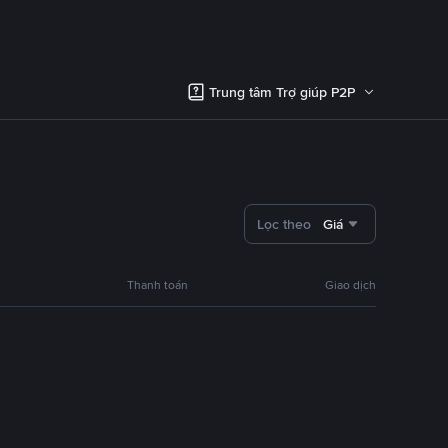
Trung tâm Trợ giúp P2P
Lọc theo
Giá
Thanh toán
Giao dịch