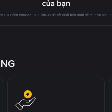
của bạn
ch ETH trên Binance P2P. Tìm ưu đãi tốt nhất bên dưới để mua và bán 
ỘNG