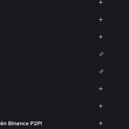
rên Binance P2P!