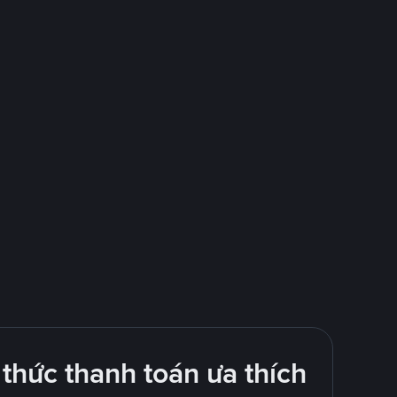
thức thanh toán ưa thích