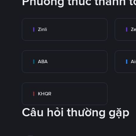
Phương thức thanh t
Zinli
Ze
ABA
Ai
KHQR
Câu hỏi thường gặp