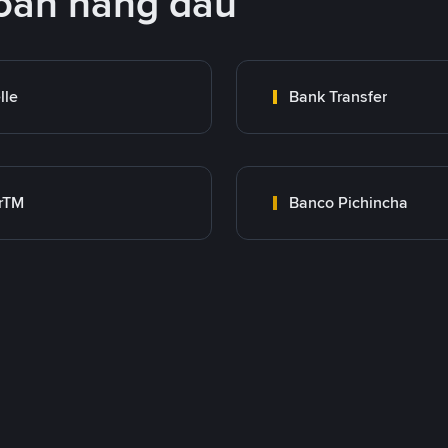
oán hàng đầu
lle
Bank Transfer
rTM
Banco Pichincha