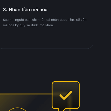
3. Nhận tiền mã hóa
Sau khi người bán xác nhận đã nhận được tiền, số tiền
mã hóa ký quỹ sẽ được mở khóa.