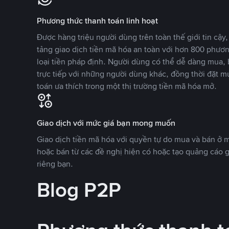
Phương thức thanh toán linh hoạt
Được hàng triệu người dùng trên toàn thế giới tin cậ
tảng giao dịch tiền mã hóa an toàn với hơn 800 phươ
loại tiền pháp định. Người dùng có thể dễ dàng mua, 
trực tiếp với những người dùng khác, đồng thời đặt m
toán ưa thích trong một thị trường tiền mã hóa mở.
Giao dịch với mức giá bạn mong muốn
Giao dịch tiền mã hóa với quyền tự do mua và bán ở
hoặc bán từ các đề nghị hiện có hoặc tạo quảng cáo g
riêng bạn.
Blog P2P