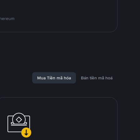
Ethereum
Mua Tiền mã hóa
Bán tiền mã hoá