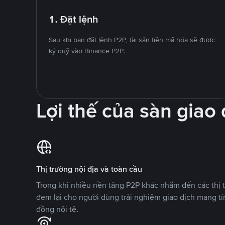
1. Đặt lệnh
Sau khi bạn đặt lệnh P2P, tài sản tiền mã hóa sẽ được
ký quỹ vào Binance P2P.
Lợi thế của sàn giao
Thị trường nội địa và toàn cầu
Trong khi nhiều nền tảng P2P khác nhắm đến các thị t
đem lại cho người dùng trải nghiệm giao dịch mang tí
đồng nội tệ.