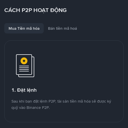
CÁCH P2P HOẠT ĐỘNG
Mua Tiền mã hóa
Bán tiền mã hoá
1. Đặt lệnh
Sau khi bạn đặt lệnh P2P, tài sản tiền mã hóa sẽ được ký
quỹ vào Binance P2P.