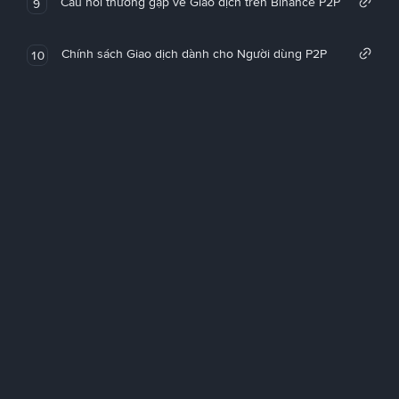
Câu hỏi thường gặp về Giao dịch trên Binance P2P
9
Chính sách Giao dịch dành cho Người dùng P2P
10