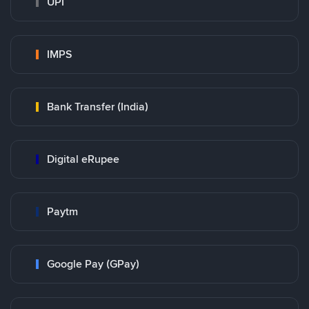
UPI
IMPS
Bank Transfer (India)
Digital eRupee
Paytm
Google Pay (GPay)