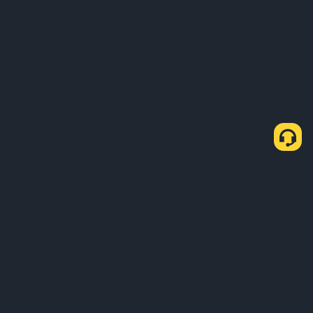
Về chúng tôi
Sản phẩm