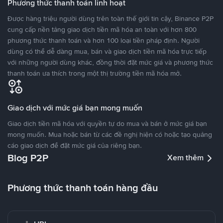
Phương thức thanh toán linh hoạt
Được hàng triệu người dùng trên toàn thế giới tin cậy, Binance P2P
cung cấp nền tảng giao dịch tiền mã hóa an toàn với hơn 800
phương thức thanh toán và hơn 100 loại tiền pháp định. Người
dùng có thể dễ dàng mua, bán và giao dịch tiền mã hóa trực tiếp
với những người dùng khác, đồng thời đặt mức giá và phương thức
thanh toán ưa thích trong một thị trường tiền mã hóa mở.
Giao dịch với mức giá bạn mong muốn
Giao dịch tiền mã hóa với quyền tự do mua và bán ở mức giá bạn
mong muốn. Mua hoặc bán từ các đề nghị hiện có hoặc tạo quảng
cáo giao dịch để đặt mức giá của riêng bạn.
Blog P2P
Xem thêm
Phương thức thanh toán hàng đầu