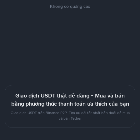
Không có quảng cáo
Giao dịch USDT thật dễ dàng - Mua và bán
bằng phương thức thanh toán ưa thích của bạn
Giao dịch USDT trên Binance P2P. Tìm ưu đãi tốt nhất bên dưới để mua
và bán Tether