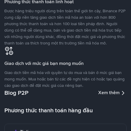
Phương thức thanh toán linh hoạt
Được hàng triệu người dùng trên toàn thế giới tin cậy, Binance P2P
cung cấp nền tảng giao dịch tiền mã hóa an toàn với hơn 800
phương thức thanh toán và hơn 100 loại tiền pháp định. Người
dùng có thể dễ dàng mua, bán và giao dịch tiền mã hóa trực tiếp
với những người dùng khác, đồng thời đặt mức giá và phương thức
thanh toán ưa thích trong một thị trường tiền mã hóa mở.
Giao dịch với mức giá bạn mong muốn
Giao dịch tiền mã hóa với quyền tự do mua và bán ở mức giá bạn
mong muốn. Mua hoặc bán từ các đề nghị hiện có hoặc tạo quảng
cáo giao dịch để đặt mức giá của riêng bạn.
Blog P2P
Xem thêm
Phương thức thanh toán hàng đầu