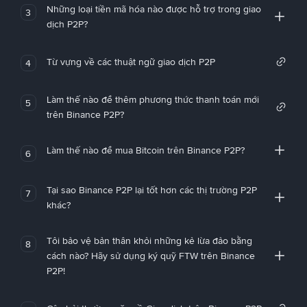
Những loại tiền mã hóa nào được hỗ trợ trong giao
3
dịch P2P?
Từ vựng về các thuật ngữ giao dịch P2P
4
Làm thế nào để thêm phương thức thanh toán mới
5
trên Binance P2P?
Làm thế nào để mua Bitcoin trên Binance P2P?
6
Tại sao Binance P2P lại tốt hơn các thị trường P2P
7
khác?
Tôi bảo vệ bản thân khỏi những kẻ lừa đảo bằng
8
cách nào? Hãy sử dụng ký quỹ FTW trên Binance
P2P!