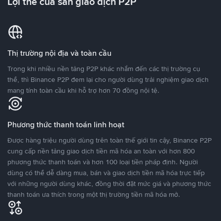
Lợi thế của sàn giao dịch P2P
Thị trường nội địa và toàn cầu
Trong khi nhiều nền tảng P2P khác nhắm đến các thị trường cụ
thể, thì Binance P2P đem lại cho người dùng trải nghiệm giao dịch
mang tính toàn cầu khi hỗ trợ hơn 70 đồng nội tệ.
Phương thức thanh toán linh hoạt
Được hàng triệu người dùng trên toàn thế giới tin cậy, Binance P2P
cung cấp nền tảng giao dịch tiền mã hóa an toàn với hơn 800
phương thức thanh toán và hơn 100 loại tiền pháp định. Người
dùng có thể dễ dàng mua, bán và giao dịch tiền mã hóa trực tiếp
với những người dùng khác, đồng thời đặt mức giá và phương thức
thanh toán ưa thích trong một thị trường tiền mã hóa mở.