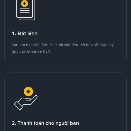
1. Đặt lệnh
Sau khi bạn đặt lệnh P2P, tài sản tiền mã hóa sẽ được ký
quỹ vào Binance P2P.
2. Thanh toán cho người bán