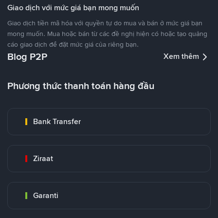
Giao dịch với mức giá bạn mong muốn
Giao dịch tiền mã hóa với quyền tự do mua và bán ở mức giá bạn
mong muốn. Mua hoặc bán từ các đề nghị hiện có hoặc tạo quảng
cáo giao dịch để đặt mức giá của riêng bạn.
Blog P2P
Xem thêm
Phương thức thanh toán hàng đầu
Bank Transfer
Ziraat
Garanti