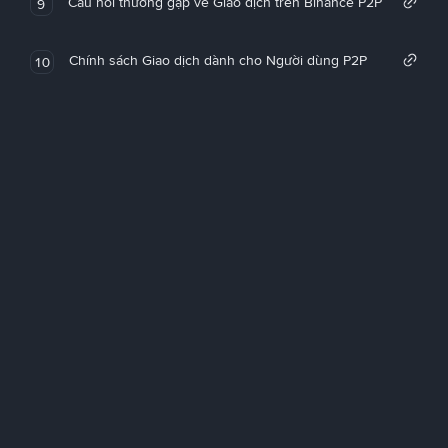
Câu hỏi thường gặp về Giao dịch trên Binance P2P
9
Chính sách Giao dịch dành cho Người dùng P2P
10