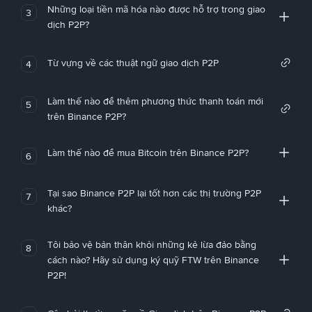
Những loại tiền mã hóa nào được hỗ trợ trong giao
3
dịch P2P?
Từ vựng về các thuật ngữ giao dịch P2P
4
Làm thế nào để thêm phương thức thanh toán mới
5
trên Binance P2P?
Làm thế nào để mua Bitcoin trên Binance P2P?
6
Tại sao Binance P2P lại tốt hơn các thị trường P2P
7
khác?
Tôi bảo vệ bản thân khỏi những kẻ lừa đảo bằng
8
cách nào? Hãy sử dụng ký quỹ FTW trên Binance
P2P!