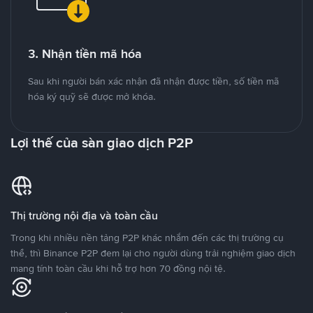
3. Nhận tiền mã hóa
Sau khi người bán xác nhận đã nhận được tiền, số tiền mã
hóa ký quỹ sẽ được mở khóa.
Lợi thế của sàn giao dịch P2P
Thị trường nội địa và toàn cầu
Trong khi nhiều nền tảng P2P khác nhắm đến các thị trường cụ
thể, thì Binance P2P đem lại cho người dùng trải nghiệm giao dịch
mang tính toàn cầu khi hỗ trợ hơn 70 đồng nội tệ.