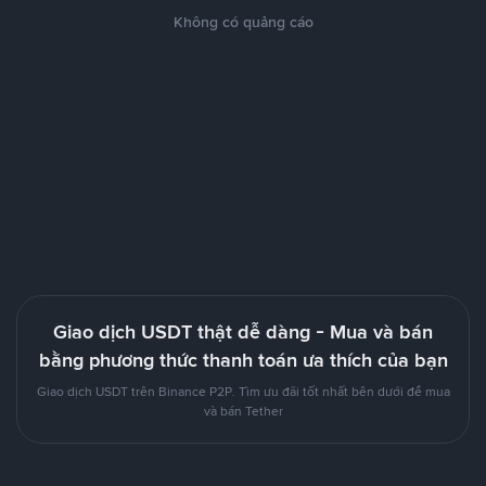
Không có quảng cáo
Giao dịch USDT thật dễ dàng - Mua và bán
bằng phương thức thanh toán ưa thích của bạn
Giao dịch USDT trên Binance P2P. Tìm ưu đãi tốt nhất bên dưới để mua
và bán Tether