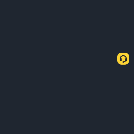
Về chúng tôi
Sản phẩm