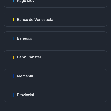
Pago Movil
Banco de Venezuela
Banesco
Bank Transfer
Mercantil
Provincial