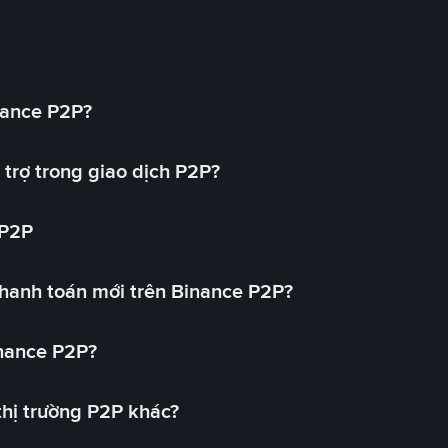
nance P2P?
trợ trong giao dịch P2P?
 P2P
hanh toán mới trên Binance P2P?
inance P2P?
 thị trường P2P khác?