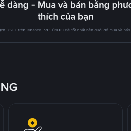
dễ dàng - Mua và bán bằng phươ
thích của bạn
ịch USDT trên Binance P2P. Tìm ưu đãi tốt nhất bên dưới để mua và bán
ỘNG