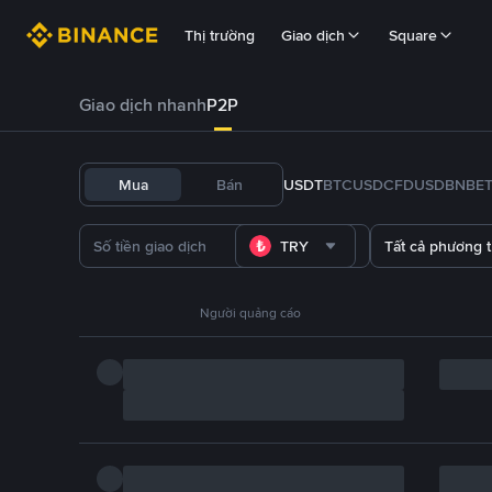
Thị trường
Giao dịch
Square
Giao dịch nhanh
P2P
Mua
Bán
USDT
BTC
USDC
FDUSD
BNB
E
TRY
Tất cả phương 
Người quảng cáo