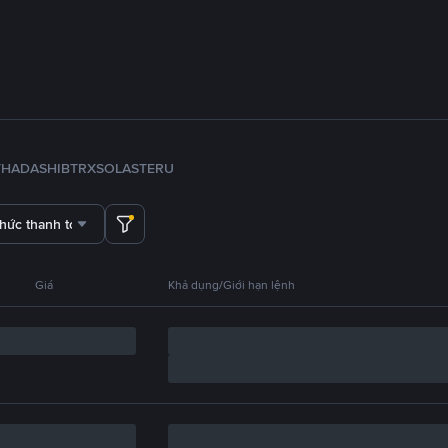
TH
ADA
SHIB
TRX
SOL
ASTER
U
thức thanh toán
Giá
Khả dụng/Giới hạn lệnh