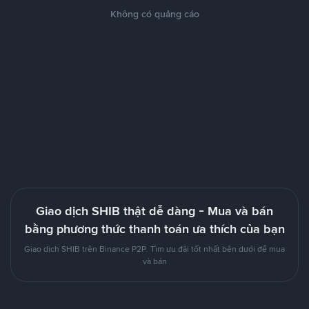
Không có quảng cáo
Giao dịch SHIB thật dễ dàng - Mua và bán
bằng phương thức thanh toán ưa thích của bạn
Giao dịch SHIB trên Binance P2P. Tìm ưu đãi tốt nhất bên dưới để mua
và bán