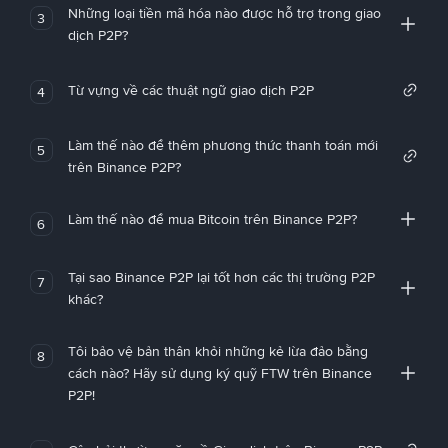
Những loại tiền mã hóa nào được hỗ trợ trong giao
3
dịch P2P?
Từ vựng về các thuật ngữ giao dịch P2P
4
Làm thế nào để thêm phương thức thanh toán mới
5
trên Binance P2P?
Làm thế nào để mua Bitcoin trên Binance P2P?
6
Tại sao Binance P2P lại tốt hơn các thị trường P2P
7
khác?
Tôi bảo vệ bản thân khỏi những kẻ lừa đảo bằng
8
cách nào? Hãy sử dụng ký quỹ FTW trên Binance
P2P!