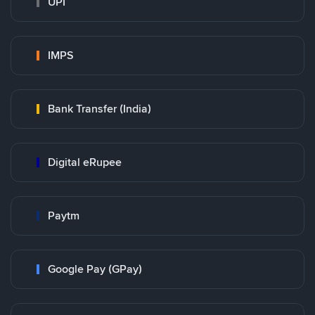
UPI
IMPS
Bank Transfer (India)
Digital eRupee
Paytm
Google Pay (GPay)