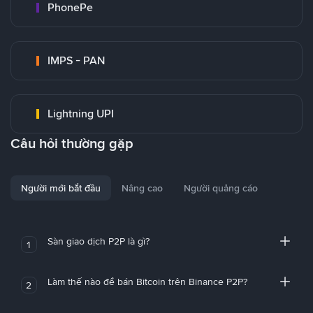
PhonePe
IMPS - PAN
Lightning UPI
Câu hỏi thường gặp
Người mới bắt đầu
Nâng cao
Người quảng cáo
Sàn giao dịch P2P là gì?
1
Làm thế nào để bán Bitcoin trên Binance P2P?
2