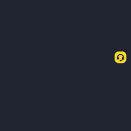
Về chúng tôi
Sản phẩm