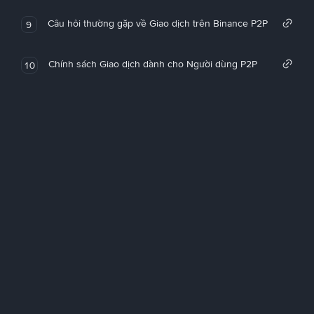
Câu hỏi thường gặp về Giao dịch trên Binance P2P
9
Chính sách Giao dịch dành cho Người dùng P2P
10