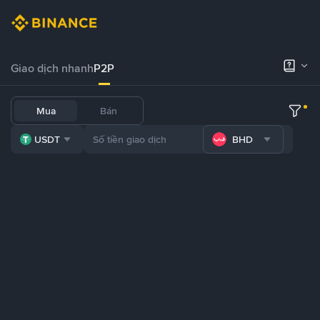
Giao dịch nhanh
P2P
Mua
Bán
USDT
BHD