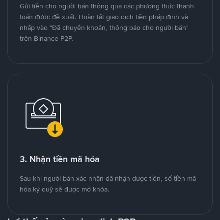
Gửi tiền cho người bán thông qua các phương thức thanh
toán được đề xuất. Hoàn tất giao dịch tiền pháp định và
nhấp vào "Đã chuyển khoản, thông báo cho người bán"
trên Binance P2P.
3. Nhận tiền mã hóa
Sau khi người bán xác nhận đã nhận được tiền, số tiền mã
hóa ký quỹ sẽ được mở khóa.