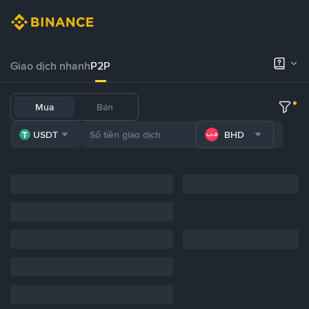
Giao dịch nhanh
P2P
Mua
Bán
USDT
BHD