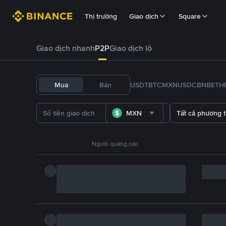
Thị trường
Giao dịch
Square
Giao dịch nhanh
P2P
Giao dịch lô
Mua
Bán
USDT
BTC
MXN
USDC
BNB
ETH
MXN
Tất cả phương 
Người quảng cáo