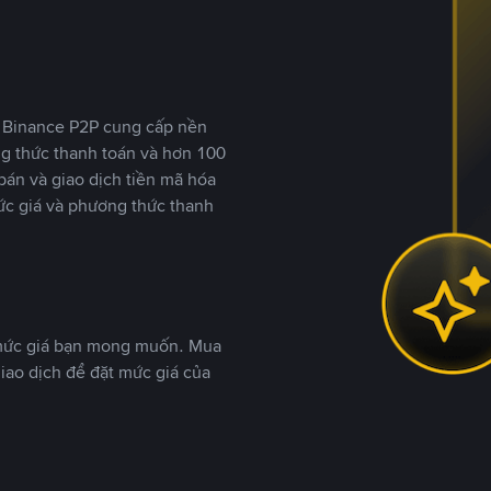
y, Binance P2P cung cấp nền
ng thức thanh toán và hơn 100
bán và giao dịch tiền mã hóa
ức giá và phương thức thanh
 mức giá bạn mong muốn. Mua
iao dịch để đặt mức giá của