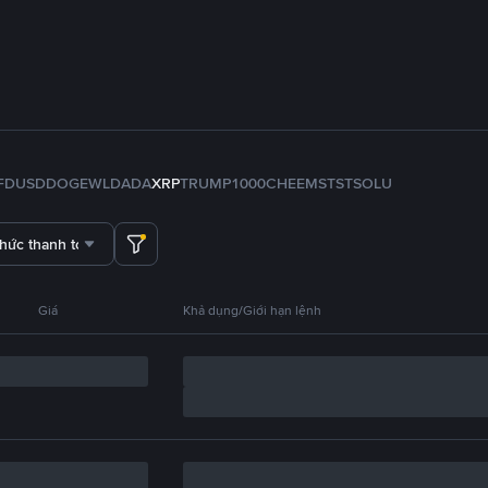
FDUSD
DOGE
WLD
ADA
XRP
TRUMP
1000CHEEMS
TST
SOL
U
thức thanh toán
Giá
Khả dụng/Giới hạn lệnh