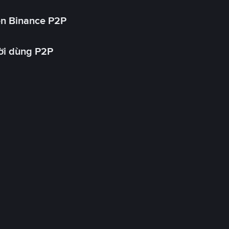
ên Binance P2P
ời dùng P2P