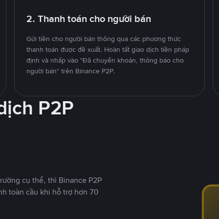
2. Thanh toán cho người bán
Gửi tiền cho người bán thông qua các phương thức
thanh toán được đề xuất. Hoàn tất giao dịch tiền pháp
định và nhấp vào "Đã chuyển khoản, thông báo cho
người bán" trên Binance P2P.
 dịch P2P
rường cụ thể, thì Binance P2P
nh toàn cầu khi hỗ trợ hơn 70