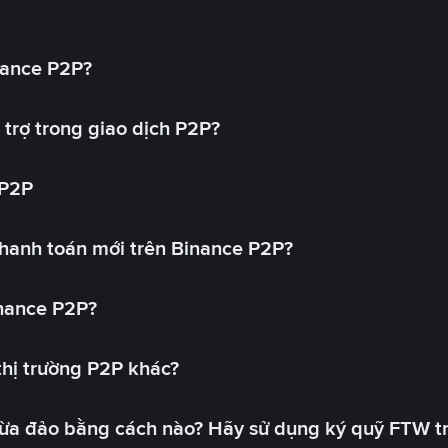
nance P2P?
trợ trong giao dịch P2P?
 P2P
hanh toán mới trên Binance P2P?
inance P2P?
 thị trường P2P khác?
lừa đảo bằng cách nào? Hãy sử dụng ký quỹ FTW t