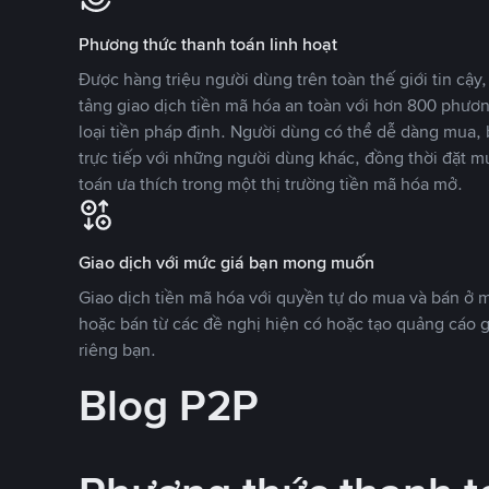
Phương thức thanh toán linh hoạt
Được hàng triệu người dùng trên toàn thế giới tin cậ
tảng giao dịch tiền mã hóa an toàn với hơn 800 phươ
loại tiền pháp định. Người dùng có thể dễ dàng mua, 
trực tiếp với những người dùng khác, đồng thời đặt m
toán ưa thích trong một thị trường tiền mã hóa mở.
Giao dịch với mức giá bạn mong muốn
Giao dịch tiền mã hóa với quyền tự do mua và bán ở
hoặc bán từ các đề nghị hiện có hoặc tạo quảng cáo g
riêng bạn.
Blog P2P