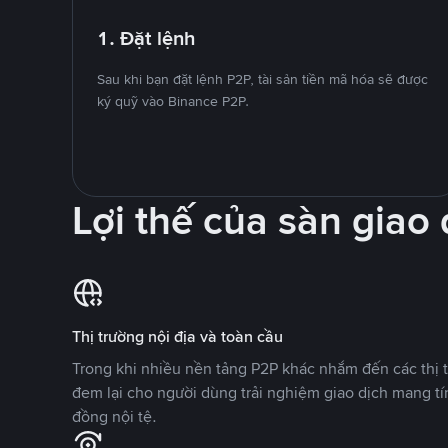
1. Đặt lệnh
Sau khi bạn đặt lệnh P2P, tài sản tiền mã hóa sẽ được
ký quỹ vào Binance P2P.
Lợi thế của sàn giao
Thị trường nội địa và toàn cầu
Trong khi nhiều nền tảng P2P khác nhắm đến các thị t
đem lại cho người dùng trải nghiệm giao dịch mang tí
đồng nội tệ.