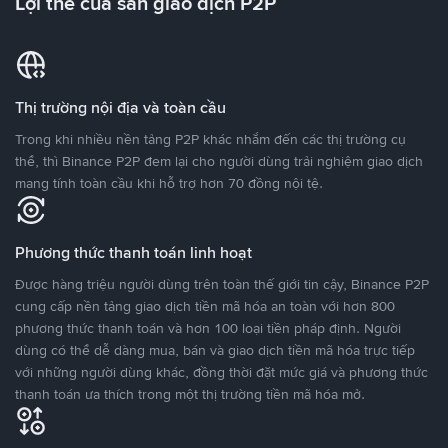
Lợi thế của sàn giao dịch P2P
Thị trường nội địa và toàn cầu
Trong khi nhiều nền tảng P2P khác nhắm đến các thị trường cụ
thể, thì Binance P2P đem lại cho người dùng trải nghiệm giao dịch
mang tính toàn cầu khi hỗ trợ hơn 70 đồng nội tệ.
Phương thức thanh toán linh hoạt
Được hàng triệu người dùng trên toàn thế giới tin cậy, Binance P2P
cung cấp nền tảng giao dịch tiền mã hóa an toàn với hơn 800
phương thức thanh toán và hơn 100 loại tiền pháp định. Người
dùng có thể dễ dàng mua, bán và giao dịch tiền mã hóa trực tiếp
với những người dùng khác, đồng thời đặt mức giá và phương thức
thanh toán ưa thích trong một thị trường tiền mã hóa mở.