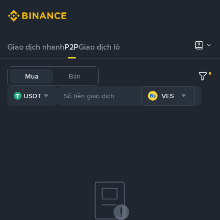
Giao dịch nhanh
P2P
Giao dịch lô
Mua
Bán
USDT
VES