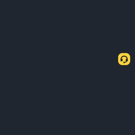
Về chúng tôi
Sản phẩm