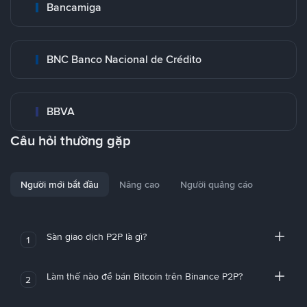
Bancamiga
BNC Banco Nacional de Crédito
BBVA
Câu hỏi thường gặp
Người mới bắt đầu
Nâng cao
Người quảng cáo
Sàn giao dịch P2P là gì?
1
Làm thế nào để bán Bitcoin trên Binance P2P?
2