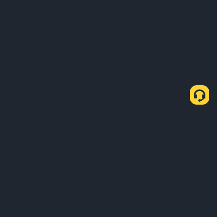
Về chúng tôi
Sản phẩm