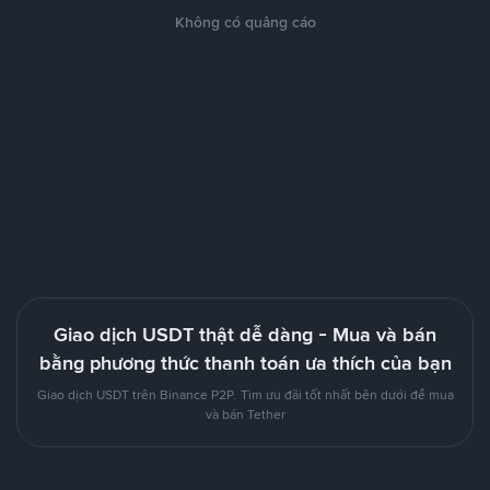
Không có quảng cáo
Giao dịch USDT thật dễ dàng - Mua và bán
bằng phương thức thanh toán ưa thích của bạn
Giao dịch USDT trên Binance P2P. Tìm ưu đãi tốt nhất bên dưới để mua
và bán Tether