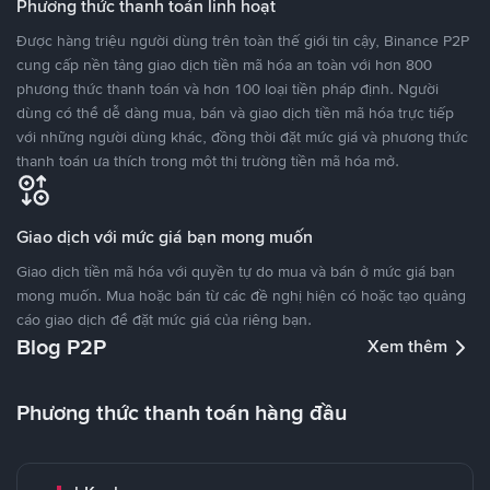
Phương thức thanh toán linh hoạt
Được hàng triệu người dùng trên toàn thế giới tin cậy, Binance P2P
cung cấp nền tảng giao dịch tiền mã hóa an toàn với hơn 800
phương thức thanh toán và hơn 100 loại tiền pháp định. Người
dùng có thể dễ dàng mua, bán và giao dịch tiền mã hóa trực tiếp
với những người dùng khác, đồng thời đặt mức giá và phương thức
thanh toán ưa thích trong một thị trường tiền mã hóa mở.
Giao dịch với mức giá bạn mong muốn
Giao dịch tiền mã hóa với quyền tự do mua và bán ở mức giá bạn
mong muốn. Mua hoặc bán từ các đề nghị hiện có hoặc tạo quảng
cáo giao dịch để đặt mức giá của riêng bạn.
Blog P2P
Xem thêm
Phương thức thanh toán hàng đầu