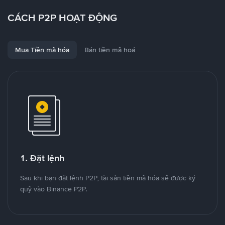
CÁCH P2P HOẠT ĐỘNG
Mua Tiền mã hóa
Bán tiền mã hoá
1. Đặt lệnh
Sau khi bạn đặt lệnh P2P, tài sản tiền mã hóa sẽ được ký
quỹ vào Binance P2P.