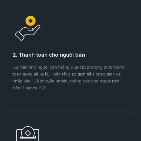
2. Thanh toán cho người bán
Gửi tiền cho người bán thông qua các phương thức thanh
toán được đề xuất. Hoàn tất giao dịch tiền pháp định và
nhấp vào "Đã chuyển khoản, thông báo cho người bán"
trên Binance P2P.