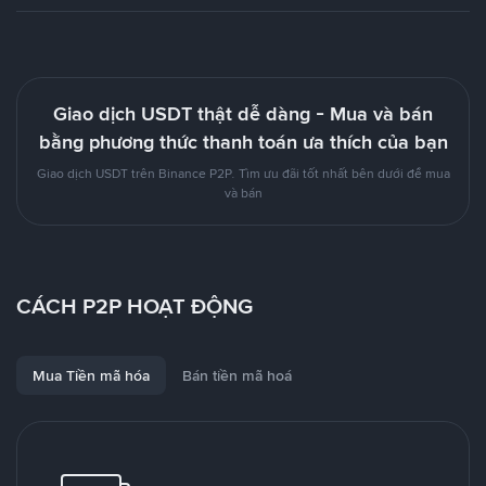
Giao dịch USDT thật dễ dàng - Mua và bán
bằng phương thức thanh toán ưa thích của bạn
Giao dịch USDT trên Binance P2P. Tìm ưu đãi tốt nhất bên dưới để mua
và bán
CÁCH P2P HOẠT ĐỘNG
Mua Tiền mã hóa
Bán tiền mã hoá