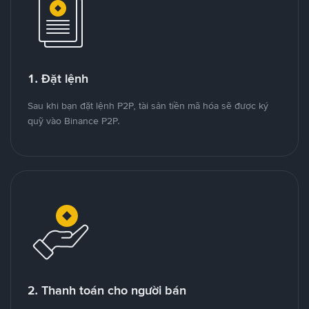
1. Đặt lệnh
Sau khi bạn đặt lệnh P2P, tài sản tiền mã hóa sẽ được ký
quỹ vào Binance P2P.
2. Thanh toán cho người bán