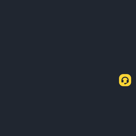
Về chúng tôi