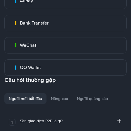
Alipay
Bank Transfer
WeChat
QQ Wallet
Câu hỏi thường gặp
Người mới bắt đầu
Nâng cao
Người quảng cáo
Sàn giao dịch P2P là gì?
1