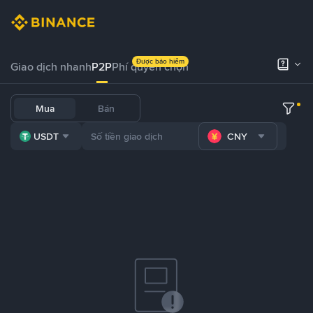
Được bảo hiểm
Giao dịch nhanh
P2P
Phí quyền chọn
Mua
Bán
USDT
CNY