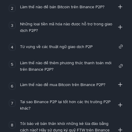
Làm thế nào để bán Bitcoin trên Binance P2P?
2
Những loại tiền mã hóa nào được hỗ trợ trong giao
3
dịch P2P?
Từ vựng về các thuật ngữ giao dịch P2P
4
Làm thế nào để thêm phương thức thanh toán mới
5
trên Binance P2P?
Làm thế nào để mua Bitcoin trên Binance P2P?
6
Tại sao Binance P2P lại tốt hơn các thị trường P2P
7
khác?
Tôi bảo vệ bản thân khỏi những kẻ lừa đảo bằng
8
cách nào? Hãy sử dụng ký quỹ FTW trên Binance