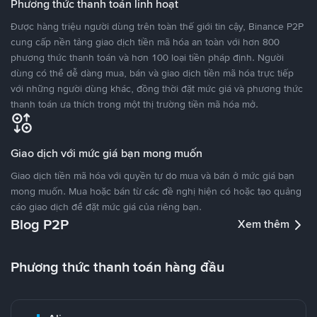
Phương thức thanh toán linh hoạt
Được hàng triệu người dùng trên toàn thế giới tin cậy, Binance P2P
cung cấp nền tảng giao dịch tiền mã hóa an toàn với hơn 800
phương thức thanh toán và hơn 100 loại tiền pháp định. Người
dùng có thể dễ dàng mua, bán và giao dịch tiền mã hóa trực tiếp
với những người dùng khác, đồng thời đặt mức giá và phương thức
thanh toán ưa thích trong một thị trường tiền mã hóa mở.
Giao dịch với mức giá bạn mong muốn
Giao dịch tiền mã hóa với quyền tự do mua và bán ở mức giá bạn
mong muốn. Mua hoặc bán từ các đề nghị hiện có hoặc tạo quảng
cáo giao dịch để đặt mức giá của riêng bạn.
Blog P2P
Xem thêm
Phương thức thanh toán hàng đầu