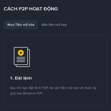
CÁCH P2P HOẠT ĐỘNG
Mua Tiền mã hóa
Bán tiền mã hoá
1. Đặt lệnh
Sau khi bạn đặt lệnh P2P, tài sản tiền mã hóa sẽ được ký
quỹ vào Binance P2P.