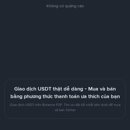
Không có quảng cáo
Giao dịch USDT thật dễ dàng - Mua và bán
bằng phương thức thanh toán ưa thích của bạn
Giao dịch USDT trên Binance P2P. Tìm ưu đãi tốt nhất bên dưới để mua
và bán Tether