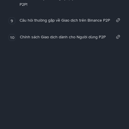
P2P!
Câu hỏi thường gặp về Giao dịch trên Binance P2P
9
Chính sách Giao dịch dành cho Người dùng P2P
10