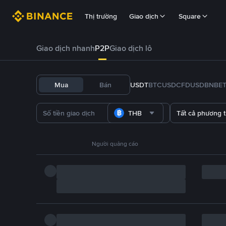
Thị trường
Giao dịch
Square
Giao dịch nhanh
P2P
Giao dịch lô
Mua
Bán
USDT
BTC
USDC
FDUSD
BNB
E
THB
Tất cả phương 
Người quảng cáo