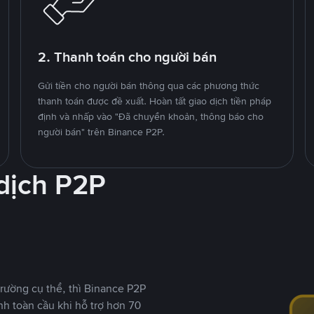
2. Thanh toán cho người bán
Gửi tiền cho người bán thông qua các phương thức
thanh toán được đề xuất. Hoàn tất giao dịch tiền pháp
định và nhấp vào "Đã chuyển khoản, thông báo cho
người bán" trên Binance P2P.
 dịch P2P
rường cụ thể, thì Binance P2P
nh toàn cầu khi hỗ trợ hơn 70