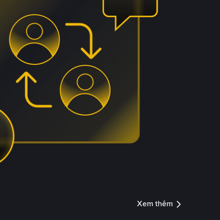
Xem thêm