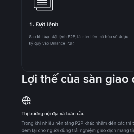
1. Đặt lệnh
Sau khi bạn đặt lệnh P2P, tài sản tiền mã hóa sẽ được
ký quỹ vào Binance P2P.
Lợi thế của sàn giao
Thị trường nội địa và toàn cầu
Trong khi nhiều nền tảng P2P khác nhắm đến các thị t
đem lại cho người dùng trải nghiệm giao dịch mang tí