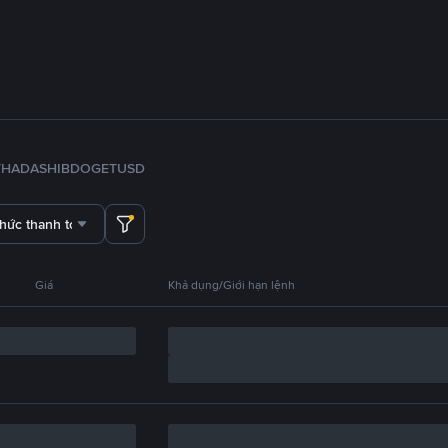
TH
ADA
SHIB
DOGE
TUSD
thức thanh toán
Giá
Khả dụng/Giới hạn lệnh