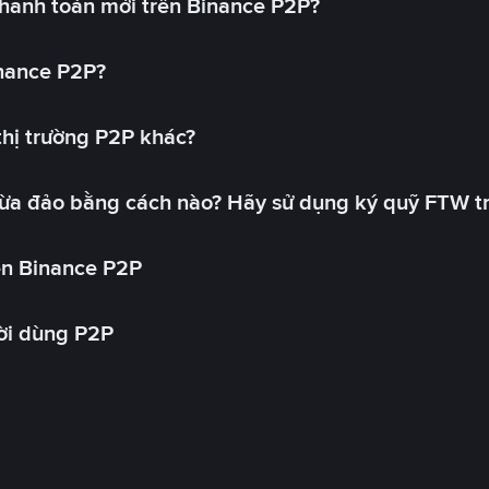
hanh toán mới trên Binance P2P?
inance P2P?
 thị trường P2P khác?
lừa đảo bằng cách nào? Hãy sử dụng ký quỹ FTW t
ên Binance P2P
ời dùng P2P