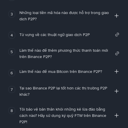
Những loại tiền mã hóa nào được hỗ trợ trong giao
3
dịch P2P?
Từ vựng về các thuật ngữ giao dịch P2P
4
Làm thế nào để thêm phương thức thanh toán mới
5
trên Binance P2P?
Làm thế nào để mua Bitcoin trên Binance P2P?
6
Tại sao Binance P2P lại tốt hơn các thị trường P2P
7
khác?
Tôi bảo vệ bản thân khỏi những kẻ lừa đảo bằng
8
cách nào? Hãy sử dụng ký quỹ FTW trên Binance
P2P!