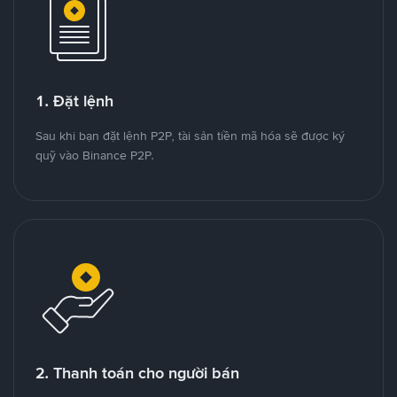
1. Đặt lệnh
Sau khi bạn đặt lệnh P2P, tài sản tiền mã hóa sẽ được ký
quỹ vào Binance P2P.
2. Thanh toán cho người bán