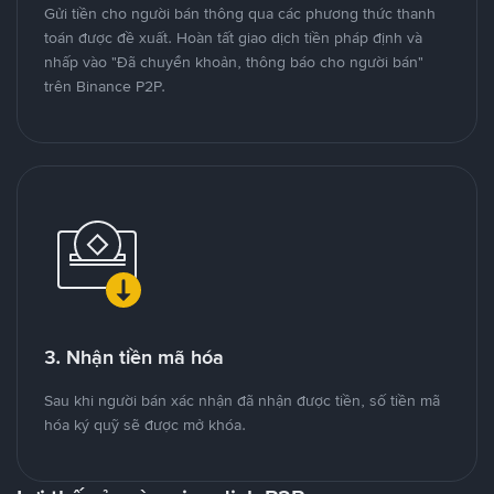
Gửi tiền cho người bán thông qua các phương thức thanh
toán được đề xuất. Hoàn tất giao dịch tiền pháp định và
nhấp vào "Đã chuyển khoản, thông báo cho người bán"
trên Binance P2P.
3. Nhận tiền mã hóa
Sau khi người bán xác nhận đã nhận được tiền, số tiền mã
hóa ký quỹ sẽ được mở khóa.