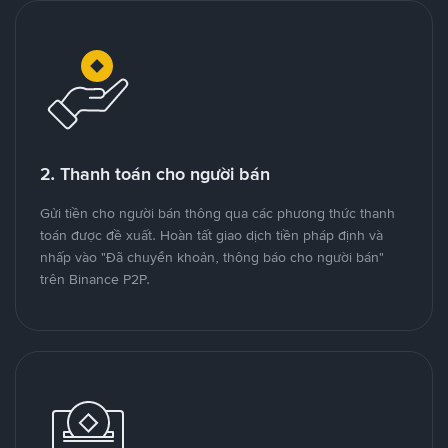
2. Thanh toán cho người bán
Gửi tiền cho người bán thông qua các phương thức thanh
toán được đề xuất. Hoàn tất giao dịch tiền pháp định và
nhấp vào "Đã chuyển khoản, thông báo cho người bán"
trên Binance P2P.