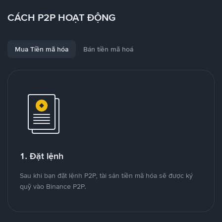
CÁCH P2P HOẠT ĐỘNG
Mua Tiền mã hóa
Bán tiền mã hoá
1. Đặt lệnh
Sau khi bạn đặt lệnh P2P, tài sản tiền mã hóa sẽ được ký
quỹ vào Binance P2P.