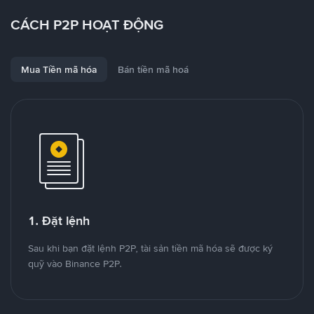
CÁCH P2P HOẠT ĐỘNG
Mua Tiền mã hóa
Bán tiền mã hoá
1. Đặt lệnh
Sau khi bạn đặt lệnh P2P, tài sản tiền mã hóa sẽ được ký
quỹ vào Binance P2P.