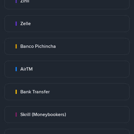
Zinli
Zelle
Banco Pichincha
AirTM
Bank Transfer
Skrill (Moneybookers)