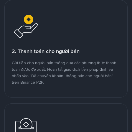
2. Thanh toán cho người bán
Gửi tiền cho người bán thông qua các phương thức thanh
toán được đề xuất. Hoàn tất giao dịch tiền pháp định và
nhấp vào "Đã chuyển khoản, thông báo cho người bán"
trên Binance P2P.