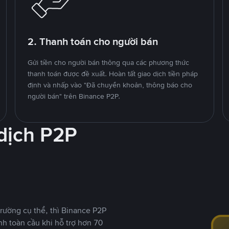
2. Thanh toán cho người bán
Gửi tiền cho người bán thông qua các phương thức
thanh toán được đề xuất. Hoàn tất giao dịch tiền pháp
định và nhấp vào "Đã chuyển khoản, thông báo cho
người bán" trên Binance P2P.
 dịch P2P
rường cụ thể, thì Binance P2P
nh toàn cầu khi hỗ trợ hơn 70