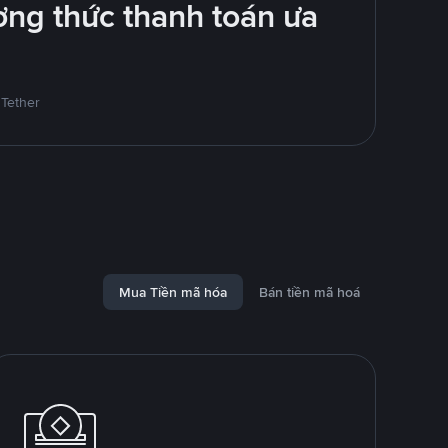
ng thức thanh toán ưa
 Tether
Mua Tiền mã hóa
Bán tiền mã hoá