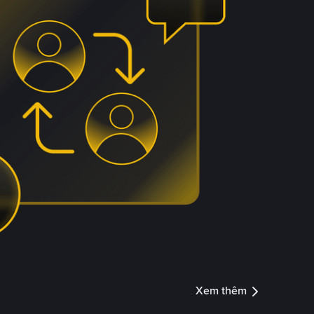
Xem thêm