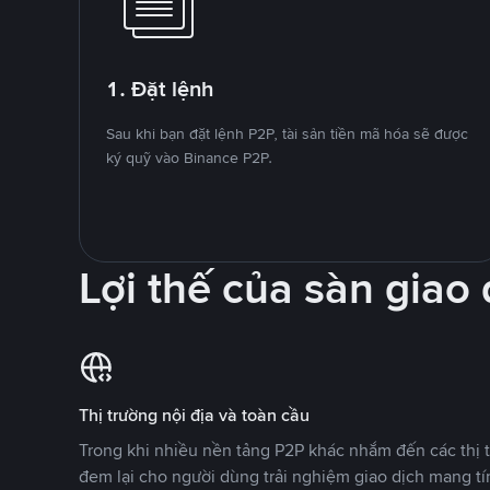
1. Đặt lệnh
Sau khi bạn đặt lệnh P2P, tài sản tiền mã hóa sẽ được
ký quỹ vào Binance P2P.
Lợi thế của sàn giao
Thị trường nội địa và toàn cầu
Trong khi nhiều nền tảng P2P khác nhắm đến các thị t
đem lại cho người dùng trải nghiệm giao dịch mang tí