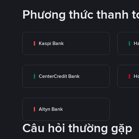
Phương thức thanh t
Kaspi Bank
Ha
CenterCredit Bank
Ho
Altyn Bank
Câu hỏi thường gặp