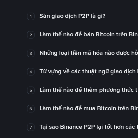
Sàn giao dịch P2P là gì?
1
Làm thế nào để bán Bitcoin trên Bi
2
Những loại tiền mã hóa nào được hỗ 
3
Từ vựng về các thuật ngữ giao dịch
4
Làm thế nào để thêm phương thức t
5
Làm thế nào để mua Bitcoin trên B
6
Tại sao Binance P2P lại tốt hơn các
7