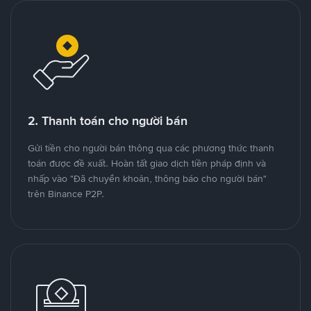
2. Thanh toán cho người bán
Gửi tiền cho người bán thông qua các phương thức thanh
toán được đề xuất. Hoàn tất giao dịch tiền pháp định và
nhấp vào "Đã chuyển khoản, thông báo cho người bán"
trên Binance P2P.