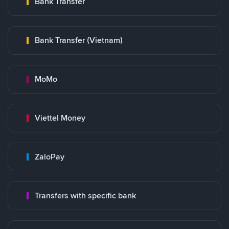
Bank Transfer
Bank Transfer (Vietnam)
MoMo
Viettel Money
ZaloPay
Transfers with specific bank