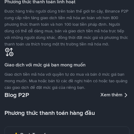
Phương thức thanh toán linh hoạt
Được hàng triệu người dùng trên toàn thế giới tin cậy, Binance P2P
cung cấp nền tảng giao dịch tiền mã hóa an toàn với hơn 800
phương thức thanh toán và hơn 100 loại tiền pháp định. Người
dùng có thể dễ dàng mua, bán và giao dịch tiền mã hóa trực tiếp
với những người dùng khác, đồng thời đặt mức giá và phương thức
thanh toán ưa thích trong một thị trường tiền mã hóa mở.
Giao dịch với mức giá bạn mong muốn
Giao dịch tiền mã hóa với quyền tự do mua và bán ở mức giá bạn
mong muốn. Mua hoặc bán từ các đề nghị hiện có hoặc tạo quảng
cáo giao dịch để đặt mức giá của riêng bạn.
Blog P2P
Xem thêm
Phương thức thanh toán hàng đầu