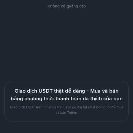
Không có quảng cáo
Giao dịch USDT thật dễ dàng - Mua và bán
bằng phương thức thanh toán ưa thích của bạn
Giao dịch USDT trên Binance P2P. Tìm ưu đãi tốt nhất bên dưới để mua
và bán Tether