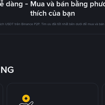
dễ dàng - Mua và bán bằng phươ
thích của bạn
ịch USDT trên Binance P2P. Tìm ưu đãi tốt nhất bên dưới để mua và bán
ỘNG