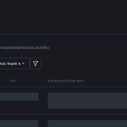
TH
ADA
SHIB
TRX
SOL
ASTER
U
thức thanh toán
Giá
Khả dụng/Giới hạn lệnh