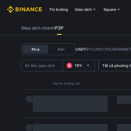
Thị trường
Giao dịch
Square
Giao dịch nhanh
P2P
Mua
Bán
USDT
BTC
USDC
FDUSD
BNB
E
TRY
Tất cả phương 
Người quảng cáo