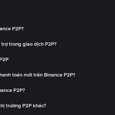
nance P2P?
trợ trong giao dịch P2P?
 P2P
hanh toán mới trên Binance P2P?
inance P2P?
 thị trường P2P khác?