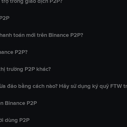
trợ trong giao dịch P2P?
 P2P
hanh toán mới trên Binance P2P?
inance P2P?
 thị trường P2P khác?
lừa đảo bằng cách nào? Hãy sử dụng ký quỹ FTW t
ên Binance P2P
ời dùng P2P