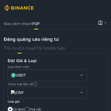
Giao dịch nhanh
P2P
Đăng quảng cáo riêng tư
Tôi muốn mua
Tôi muốn bán
Đặt Giá & Loại
Lựa chọn coin
USDT
Chọn loại tiền tệ
CNY
Loại giá
Cố định
Thả nổi