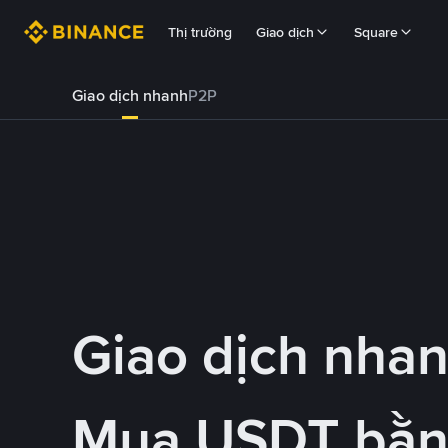
Thị trường
Giao dịch
Square
Giao dịch nhanh
P2P
Giao dịch nha
Mua USDT bằ