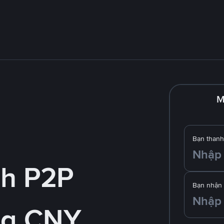
M
Bạn thanh
nh P2P
Bạn nhận
ng CNY