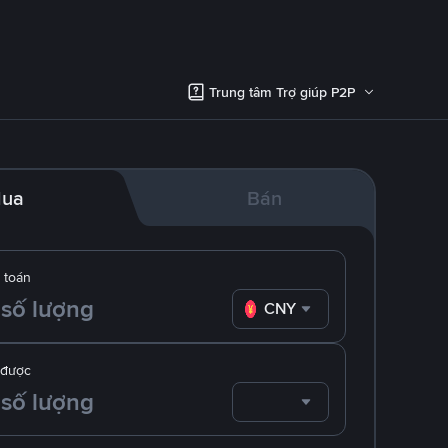
Trung tâm Trợ giúp P2P
ua
Bán
 toán
CNY
 được