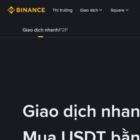
Thị trường
Giao dịch
Square
Giao dịch nhanh
P2P
Giao dịch nha
Mua USDT bằ