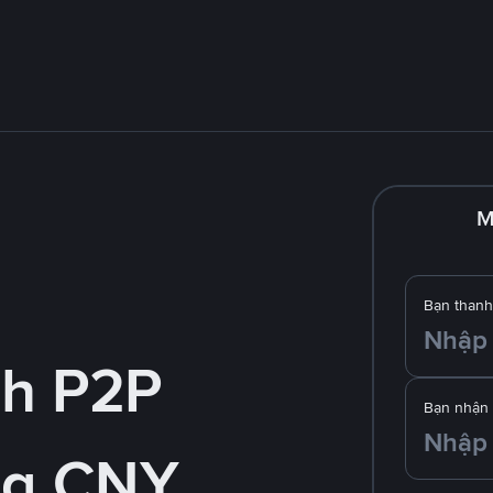
M
Bạn thanh
nh P2P
Bạn nhận
ng CNY