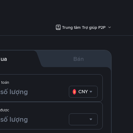
Trung tâm Trợ giúp P2P
ua
Bán
 toán
CNY
 được