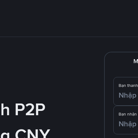
M
Bạn thanh
nh P2P
Bạn nhận
ng CNY