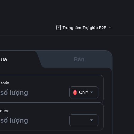
Trung tâm Trợ giúp P2P
ua
Bán
 toán
CNY
 được