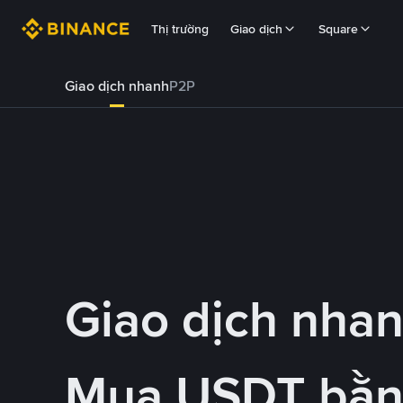
Thị trường
Giao dịch
Square
Giao dịch nhanh
P2P
Giao dịch nha
Mua USDT bằ