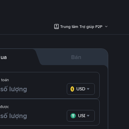
Trung tâm Trợ giúp P2P
ua
Bán
 toán
USD
 được
USDT