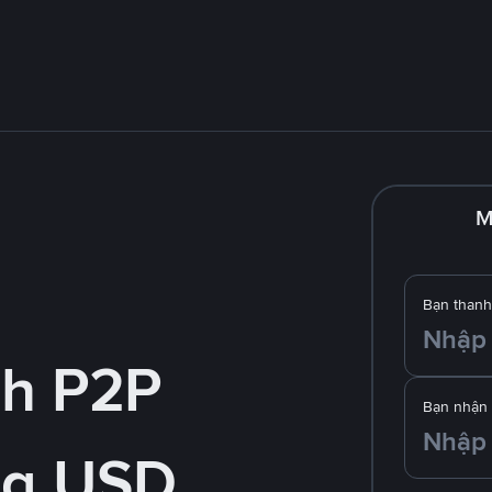
M
Bạn thanh
nh P2P
Bạn nhận
ng USD