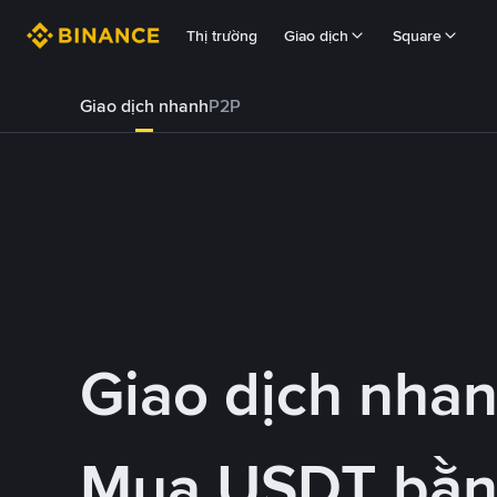
Thị trường
Giao dịch
Square
Giao dịch nhanh
P2P
Giao dịch nha
Mua USDT bằ