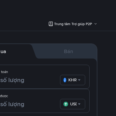
Trung tâm Trợ giúp P2P
ua
Bán
 toán
KHR
 được
USDT