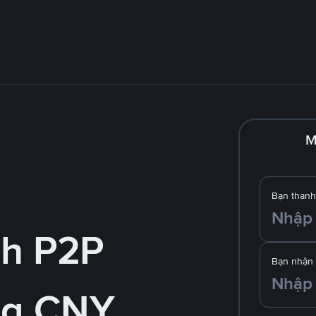
M
Bạn thanh
nh P2P
Bạn nhận
ng CNY