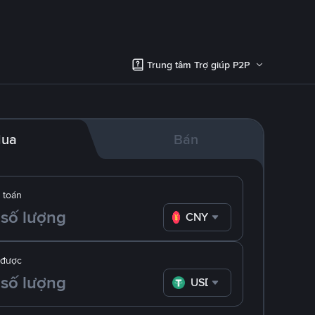
Trung tâm Trợ giúp P2P
ua
Bán
 toán
CNY
 được
USDT