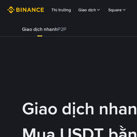
Thị trường
Giao dịch
Square
Giao dịch nhanh
P2P
Giao dịch nha
Mua USDT bằ