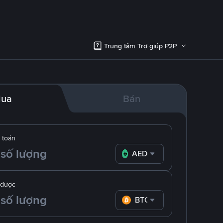
Trung tâm Trợ giúp P2P
ua
Bán
 toán
AED
 được
BTC