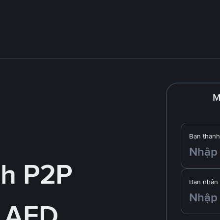
M
Bạn thanh
nh P2P
Bạn nhận
 AED