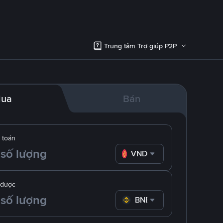
Trung tâm Trợ giúp P2P
ua
Bán
 toán
VND
 được
BNB