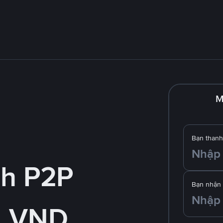
M
Bạn thanh
nh P2P
Bạn nhận
g VND