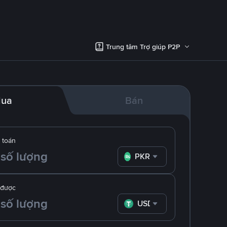
Trung tâm Trợ giúp P2P
ua
Bán
 toán
PKR
 được
USDT