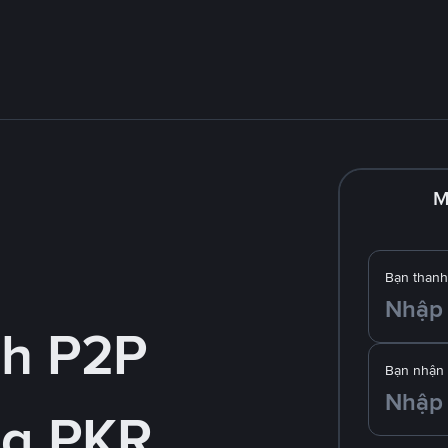
M
Bạn thanh
nh P2P
Bạn nhận
g PKR