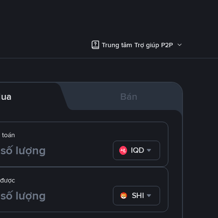
Trung tâm Trợ giúp P2P
ua
Bán
 toán
IQD
 được
SHIB