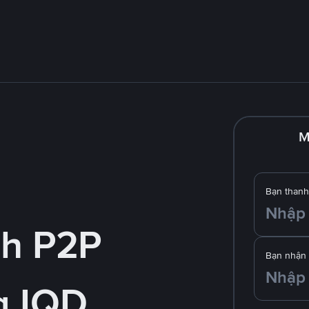
M
Bạn thanh
nh P2P
Bạn nhận
g IQD