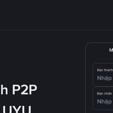
M
Bạn thanh
nh P2P
Bạn nhận
 UYU