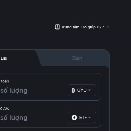
Trung tâm Trợ giúp P2P
ua
Bán
 toán
UYU
 được
ETH