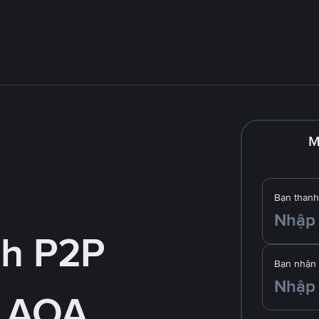
M
Bạn thanh
nh P2P
Bạn nhận
 AOA