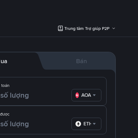
Trung tâm Trợ giúp P2P
ua
Bán
 toán
AOA
 được
ETH