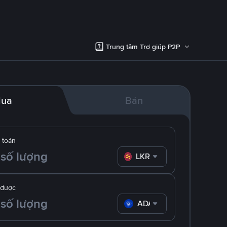
Trung tâm Trợ giúp P2P
ua
Bán
 toán
LKR
 được
ADA