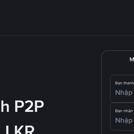
M
Bạn thanh
nh P2P
Bạn nhận
 LKR