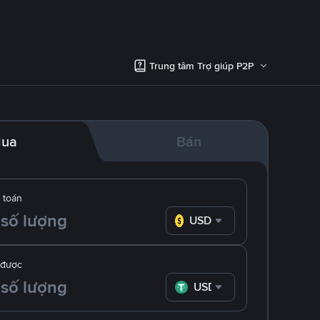
Trung tâm Trợ giúp P2P
ua
Bán
 toán
USD
 được
USDT