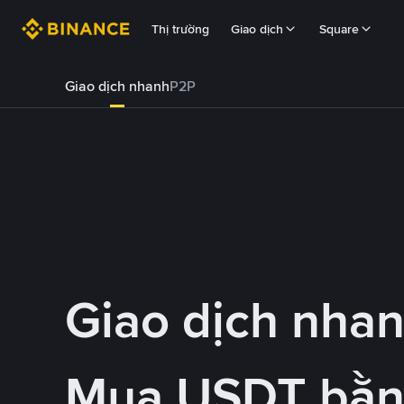
Thị trường
Giao dịch
Square
Giao dịch nhanh
P2P
Giao dịch nha
Mua USDT bằ