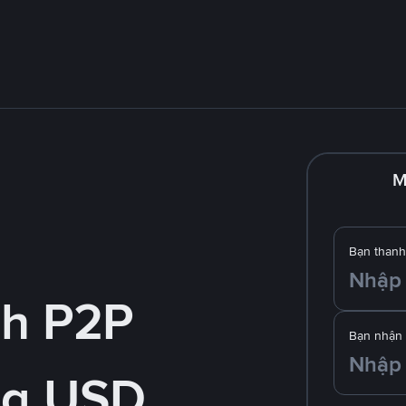
M
Bạn thanh
nh P2P
Bạn nhận
ng USD