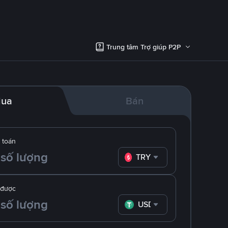
Trung tâm Trợ giúp P2P
ua
Bán
 toán
TRY
 được
USDT