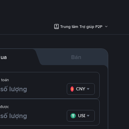
Trung tâm Trợ giúp P2P
ua
Bán
 toán
CNY
 được
USDT