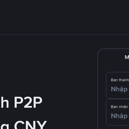
M
Bạn thanh
nh P2P
Bạn nhận
ng CNY