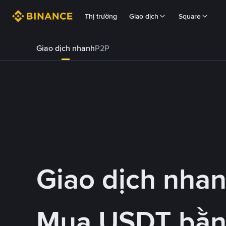
Thị trường
Giao dịch
Square
Giao dịch nhanh
P2P
Giao dịch nha
Mua USDT bằ