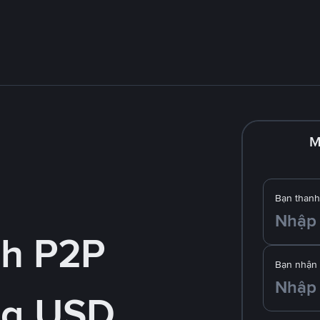
M
Bạn thanh
nh P2P
Bạn nhận
ng USD