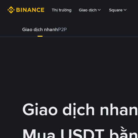
Thị trường
Giao dịch
Square
Giao dịch nhanh
P2P
Giao dịch nha
Mua USDT bằ