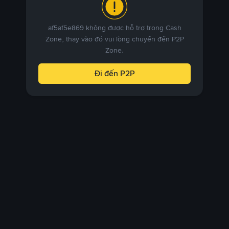
af5af5e869 không được hỗ trợ trong Cash
Zone, thay vào đó vui lòng chuyển đến P2P
Zone.
Đi đến P2P