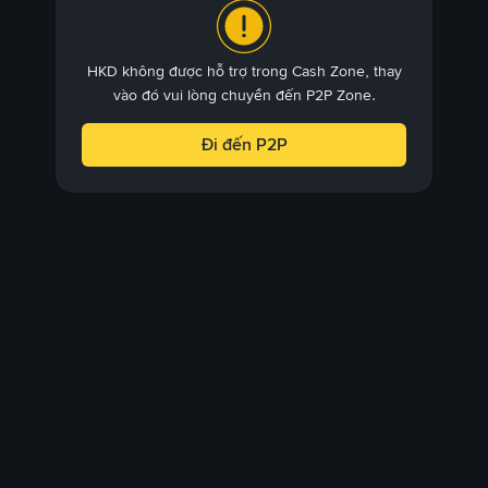
HKD không được hỗ trợ trong Cash Zone, thay
vào đó vui lòng chuyển đến P2P Zone.
Đi đến P2P