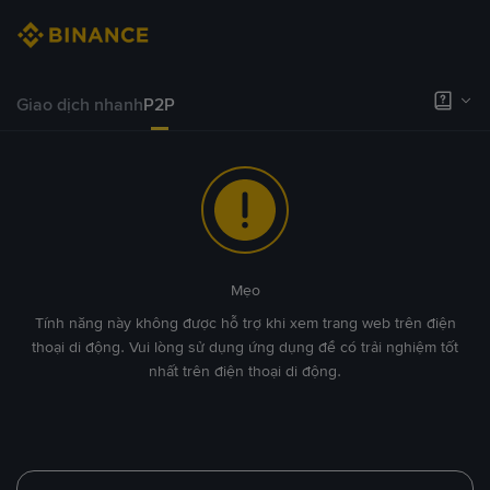
Giao dịch nhanh
P2P
Mẹo
Tính năng này không được hỗ trợ khi xem trang web trên điện
thoại di động. Vui lòng sử dụng ứng dụng để có trải nghiệm tốt
nhất trên điện thoại di động.