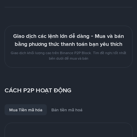
Giao dịch các lệnh lớn dễ dàng - Mua và bán
bằng phương thức thanh toán bạn yêu thích
Giao dịch khối lượng cao trên Binance P2P Block. Tìm đề nghị tốt nhất
bên dưới để mua và bán
CÁCH P2P HOẠT ĐỘNG
Mua Tiền mã hóa
Bán tiền mã hoá