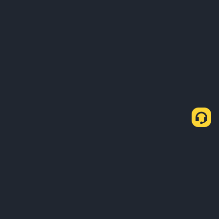
Về chúng tôi