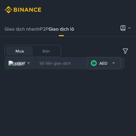
Giao dịch nhanh
P2P
Giao dịch lô
Mua
Bán
USDT
AED