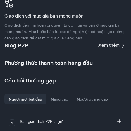
Giao dịch với mức giá bạn mong muốn
Giao dịch tiền mã hóa với quyền tự do mua và bán ở mức giá bạn
mong muốn. Mua hoặc bán từ các đề nghị hiện có hoặc tạo quảng
cáo giao dịch để đặt mức giá của riêng bạn.
Blog P2P
Xem thêm
Phương thức thanh toán hàng đầu
Câu hỏi thường gặp
Người mới bắt đầu
Nâng cao
Người quảng cáo
Sàn giao dịch P2P là gì?
1