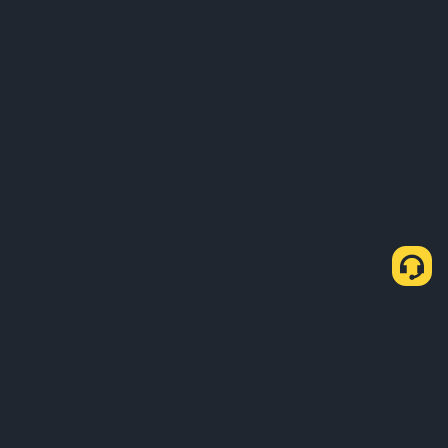
Về chúng tôi