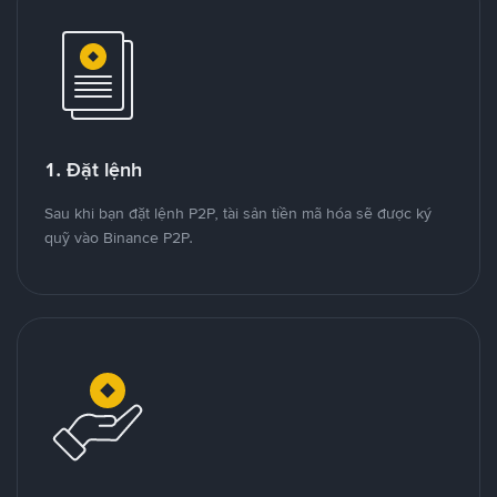
1. Đặt lệnh
Sau khi bạn đặt lệnh P2P, tài sản tiền mã hóa sẽ được ký
quỹ vào Binance P2P.