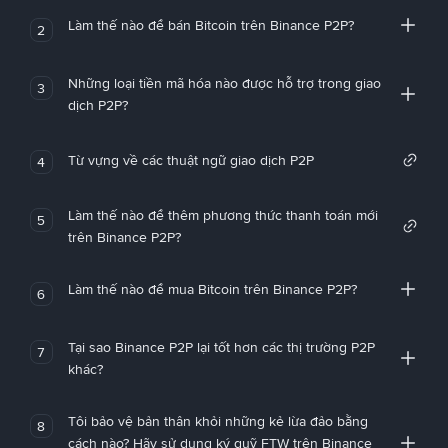
Làm thế nào để bán Bitcoin trên Binance P2P?
2
Những loại tiền mã hóa nào được hỗ trợ trong giao
3
dịch P2P?
Từ vựng về các thuật ngữ giao dịch P2P
4
Làm thế nào để thêm phương thức thanh toán mới
5
trên Binance P2P?
Làm thế nào để mua Bitcoin trên Binance P2P?
6
Tại sao Binance P2P lại tốt hơn các thị trường P2P
7
khác?
Tôi bảo vệ bản thân khỏi những kẻ lừa đảo bằng
8
cách nào? Hãy sử dụng ký quỹ FTW trên Binance